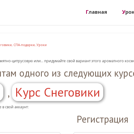
Главная
Уро
говики
,
СПА-подарки
,
Уроки
 мятно-цитрусовую или... придумайте свой вариант этого ароматного косм
нтам одного из следующих курс
я
Курс Снеговики
,
 в свой аккаунт:
Регистрация