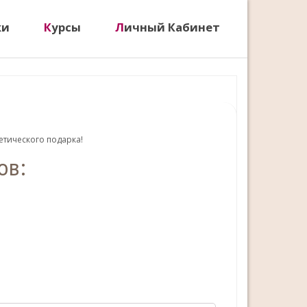
ки
Курсы
Личный Кабинет
етического подарка!
ов: